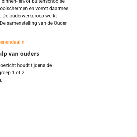
ei binnen- en/of buitenschoolse
 schoolschermen en vormt daarmee
s. De ouderwerkgroep werkt
De samenstelling van de Ouder
nendaal.nl
ulp van ouders
oezicht houdt tijdens de
roep 1 of 2.
g.