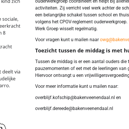
kind zich
ouderwerkgroep coördineert en helpt bij allerl
activiteiten. Zij verricht veel werk achter de
een belangrijke schakel tussen school en thui
sociale,
volgens het CPOV-reglement ouderwerkgroep. 
leerkracht
Werk Groep wisselt regelmatig.
m 8
Voor vragen kunt u mailen naar
owg@bakenvee
kracht
Toezicht tussen de middag is met h
Tussen de middag is er een aantal ouders die t
pauzemomenten of eet met de leerlingen van g
 deelt via
Hiervoor ontvangt u een vrijwilligersvergoedin
delijke
arro.
Voor meer informatie kunt u mailen naar:
overblijf.kofschip@bakenveenendaal.nl en
overblijf.dereede@bakenveenendaal.nl